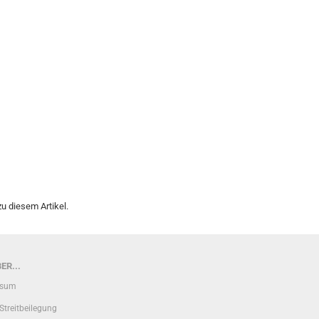
u diesem Artikel.
ER...
ssum
Streitbeilegung