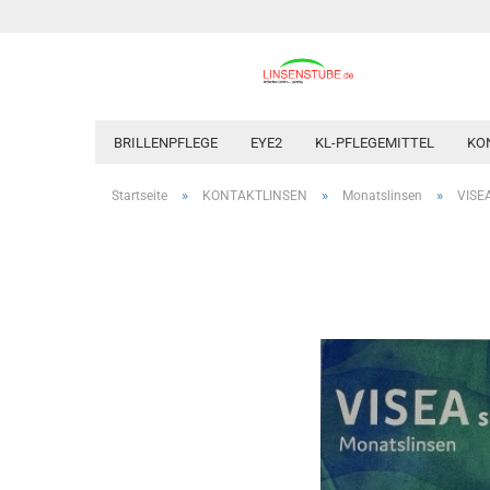
BRILLENPFLEGE
EYE2
KL-PFLEGEMITTEL
KO
»
»
»
Startseite
KONTAKTLINSEN
Monatslinsen
VISEA