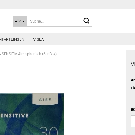
Suche...
Alle
NTAKTLINSEN
VISEA
 SENSITIV Aire sphärisch (6er Box)
V
Ar
Li
BC