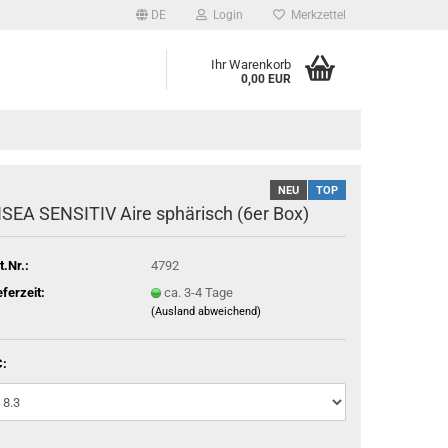
DE
Login
Merkzettel
Ihr Warenkorb
0,00 EUR
NEU
TOP
ISEA SENSITIV Aire sphärisch (6er Box)
t.Nr.:
4792
eferzeit:
ca. 3-4 Tage
(Ausland abweichend)
: